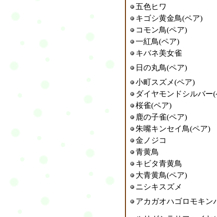
五色ヒワ
キゴシ黄金鳥(ペア)
コモン鳥(ペア)
一紅鳥(ペア)
キバネ美女雀
日の丸鳥(ペア)
小町スズメ(ペア)
ダイヤモンドシルバー(
桜雀(ペア)
鹿の子雀(ペア)
朱嘴キンセイ鳥(ペア)
金ノジコ
青黄鳥
キビタ青黄鳥
大青黄鳥(ペア)
ニシキスズメ
アカガオハゴロモキン