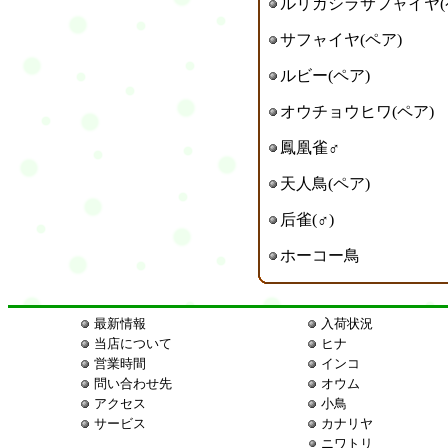
ルリガシラサフャイヤ(
サフャイヤ(ペア)
ルビー(ペア
)
オウチョウヒワ
(ペア)
鳳凰雀♂
天人鳥(ペア)
后雀(♂
)
ホーコー鳥
最新情報
入荷状況
当店について
ヒナ
営業時間
インコ
問い合わせ先
オウム
アクセス
小鳥
サービス
カナリヤ
ニワトリ