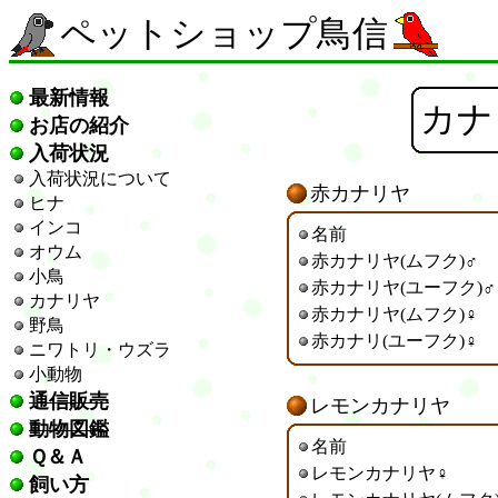
ペットショップ鳥信
最新情報
カナ
お店の紹介
入荷状況
入荷状況について
赤カナリヤ
ヒナ
インコ
名前
オウム
赤カナリヤ(ムフク)♂
小鳥
赤カナリヤ(ユーフク)♂
カナリヤ
赤カナリヤ(ムフク)♀
野鳥
赤カナリ(ユーフク)♀
ニワトリ・ウズラ
小動物
通信販売
レモンカナリヤ
動物図鑑
名前
Ｑ＆Ａ
レモンカナリヤ♀
飼い方