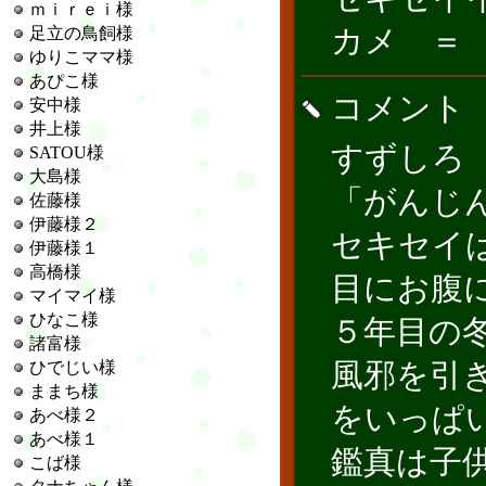
ｍｉｒｅｉ様
足立の鳥飼様
カメ ＝
ゆりこママ様
あぴこ様
コメント
安中様
井上様
すずしろ
SATOU様
大島様
「がんじ
佐藤様
伊藤様
２
セキセイ
伊藤様１
高橋様
目にお腹
マイマイ様
ひなこ様
５年目の
諸富様
ひでじい様
風邪を引
ままち様
をいっぱ
あべ様２
あべ様１
鑑真は子
こば様