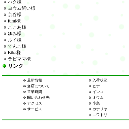
ハク様
ヨウム飼い様
京谷様
fumi様
ここあ様
ゆみ様
ルイ様
でんこ様
Bika様
ラビママ様
リンク
最新情報
入荷状況
当店について
ヒナ
営業時間
インコ
問い合わせ先
オウム
アクセス
小鳥
サービス
カナリヤ
ニワトリ