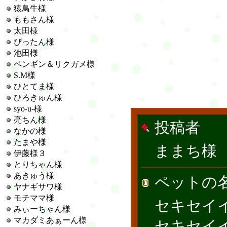
猿鳥牛様
ももさん様
太田様
ぴったん様
池田様
ペンギン＆リクガメ様
S.M様
ひとてま様
ひろきゅん様
syo-u-様
亮ちん様
投稿者
なかの様
たまや様
ままち様
伊藤様
３
とりちゃん様
あきゅう様
ペットの
ヤナギサワ様
モチママ様
セキセイ
みぃーちゃん様
マカダミあぁーん様
セキセイ